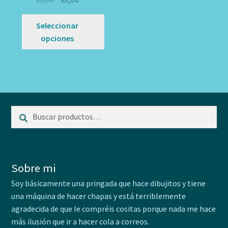
pueden
pu
precio
precio
elegir
ele
Este
original
actual
Seleccionar
en
en
producto
era:
es:
opciones
la
la
tiene
€9,00.
€6,00.
página
pá
múltiples
de
de
variantes.
producto
pr
Las
opciones
se
Buscar
Buscar
pueden
por:
elegir
en
la
Sobre mi
página
Soy básicamente una pringada que hace dibujitos y tiene
de
una máquina de hacer chapas y está terriblemente
producto
agradecida de que le compréis cositas porque nada me hace
más ilusión que ir a hacer cola a correos.