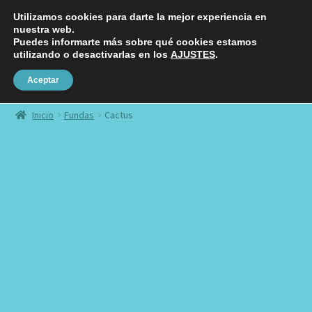
Utilizamos cookies para darte la mejor experiencia en
Ir
Ir
nuestra web.
Menú
a
al
Puedes informarte más sobre qué cookies estamos
utilizando o desactivarlas en los
AJUSTES
.
la
contenido
navegación
Aceptar
Fundas
Inicio
Fundas
Cactus
Láminas
Chapas
Charms
Stickers
Complementos