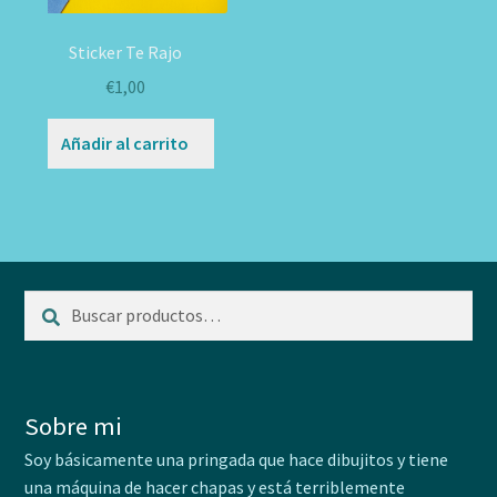
Sticker Te Rajo
€
1,00
Añadir al carrito
Buscar
Buscar
por:
Sobre mi
Soy básicamente una pringada que hace dibujitos y tiene
una máquina de hacer chapas y está terriblemente