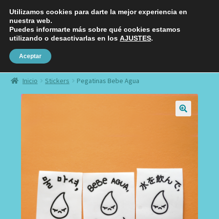
Utilizamos cookies para darte la mejor experiencia en
Ir
Ir
nuestra web.
Menú
a
al
Puedes informarte más sobre qué cookies estamos
utilizando o desactivarlas en los
AJUSTES
.
la
contenido
navegación
Aceptar
Fundas
Inicio
Stickers
Pegatinas Bebe Agua
Láminas
Chapas
Charms
Stickers
Complementos