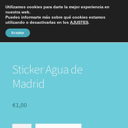
Utilizamos cookies para darte la mejor experiencia en
Ir
Ir
nuestra web.
Menú
a
al
Puedes informarte más sobre qué cookies estamos
utilizando o desactivarlas en los
AJUSTES
.
la
contenido
Fundas
navegación
Aceptar
Inicio
Stickers
Sticker Agua de Madrid
Láminas
Chapas
Sticker Agua de
Charms
Madrid
Stickers
Complementos
€
1,00
Sticker