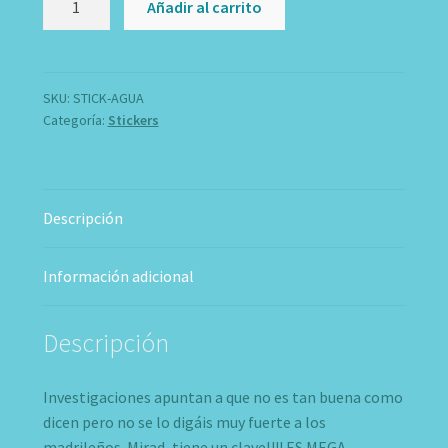
Añadir al carrito
Agua
de
Madrid
cantidad
SKU:
STICK-AGUA
Categoría:
Stickers
Descripción
Información adicional
Descripción
Investigaciones apuntan a que no es tan buena como
dicen pero no se lo digáis muy fuerte a los
madrileños. Mirad, tiene un clavel!!! ES MEGA