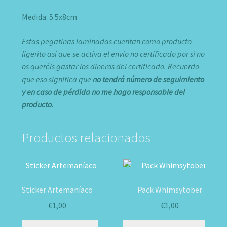
Medida: 5.5x8cm
Estas pegatinas laminadas cuentan como producto
ligerito así que se activa el envío no certificado por si no
os queréis gastar los dineros del certificado. Recuerdo
que eso significa que
no
tendrá número de seguimiento
y en caso de pérdida no me hago responsable del
producto.
Productos relacionados
Sticker Artemaníaco
Pack Whimsytober
€
1,00
€
1,00
Es