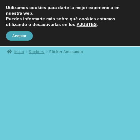
Utilizamos cookies para darte la mejor experiencia en
Ir
Ir
nuestra web.
Menú
a
al
Puedes informarte más sobre qué cookies estamos
utilizando o desactivarlas en los
AJUSTES
.
la
contenido
navegación
Aceptar
Fundas
Inicio
Stickers
Sticker Amasando
Láminas
Chapas
Charms
Stickers
Complementos