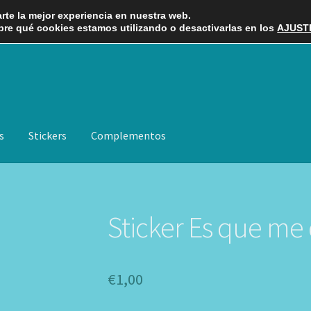
rte la mejor experiencia en nuestra web.
re qué cookies estamos utilizando o desactivarlas en los
AJUST
s
Stickers
Complementos
Sticker Es que me 
€
1,00