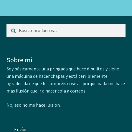
variantes.
Las
opciones
se
Buscar
Buscar
pueden
por:
elegir
en
la
Sobre mi
página
Soy básicamente una pringada que hace dibujitos y tiene
de
una máquina de hacer chapas y está terriblemente
producto
agradecida de que le compréis cositas porque nada me hace
más ilusión que ir a hacer cola a correos.
No, eso no me hace ilusión.
Envíos