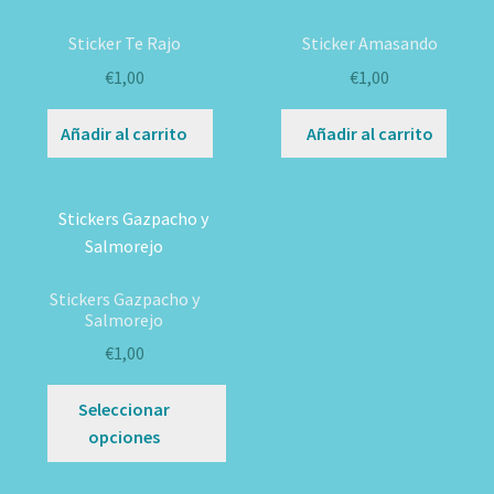
Sticker Te Rajo
Sticker Amasando
€
1,00
€
1,00
Añadir al carrito
Añadir al carrito
Stickers Gazpacho y
Salmorejo
€
1,00
Este
Seleccionar
producto
opciones
tiene
múltiples