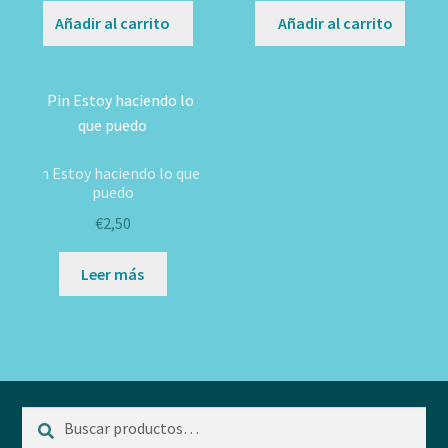
Añadir al carrito
Añadir al carrito
Pin Estoy haciendo lo que
puedo
€
2,50
Leer más
Buscar
Buscar
por: