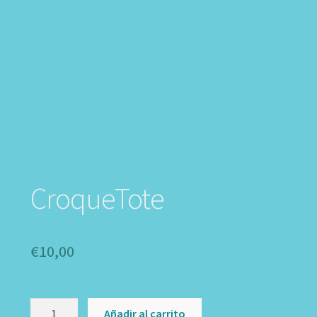
CroqueTote
€
10,00
CroqueTote
Añadir al carrito